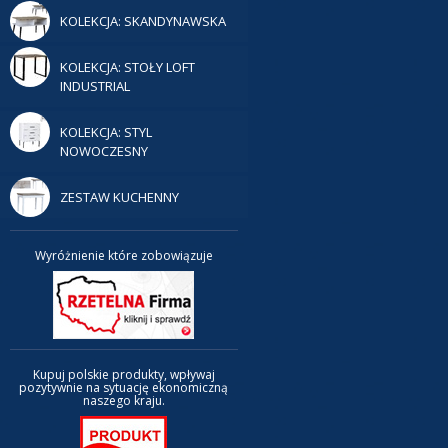
KOLEKCJA: SKANDYNAWSKA
KOLEKCJA: STOŁY LOFT
INDUSTRIAL
KOLEKCJA: STYL
NOWOCZESNY
ZESTAW KUCHENNY
Wyróżnienie które zobowiązuje
Kupuj polskie produkty, wpływaj
pozytywnie na sytuację ekonomiczną
naszego kraju.