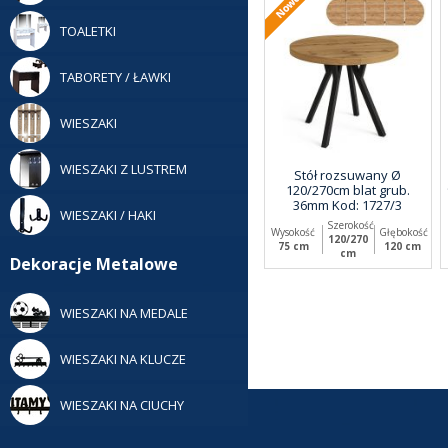
TOALETKI
TABORETY / ŁAWKI
WIESZAKI
WIESZAKI Z LUSTREM
Stół rozsuwany Ø
120/270cm blat grub.
36mm Kod: 1727/3
WIESZAKI / HAKI
Szerokość
Wysokość
Głębokość
120/270
75 cm
120 cm
cm
Dekoracje Metalowe
WIESZAKI NA MEDALE
WIESZAKI NA KLUCZE
WIESZAKI NA CIUCHY