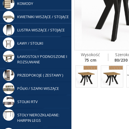
KOMODY
KWIETNIKI WISZĄCE / STOJĄCE
LUSTRA WISZĄCE / STOJĄCE
ŁAWY / STOLIKI
Wysokość
Szerok
ŁAWOSTOŁY PODNOSZONE I
75 cm
80/230
ROZSUWANE
PRZEDPOKOJE ( ZESTAWY )
PÓŁKI / SZAFKI WISZĄCE
STOLIKI RTV
STOŁY NIEROZKŁADANE:
HAIRPIN LEGS