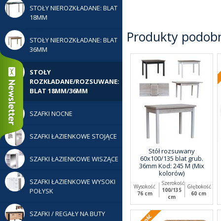
STOŁY NIEROZKŁADANE: BLAT
18MM
Produkty podob
STOŁY NIEROZKŁADANE: BLAT
36MM
STOŁY
ROZKŁADANE/ROZSUWANE:
BLAT 18MM/36MM
SZAFKI NOCNE
SZAFKI ŁAZIENKOWE STOJĄCE
Stół rozsuwany
60x100/135 blat grub.
SZAFKI ŁAZIENKOWE WISZĄCE
36mm Kod: 245 M (Mix
kolorów)
SZAFKI ŁAZIENKOWE WYSOKI
Szerokość
Wysokość
Głębokość
POŁYSK
100/135
76 cm
60 cm
cm
SZAFKI / REGAŁY NA BUTY
Nowo