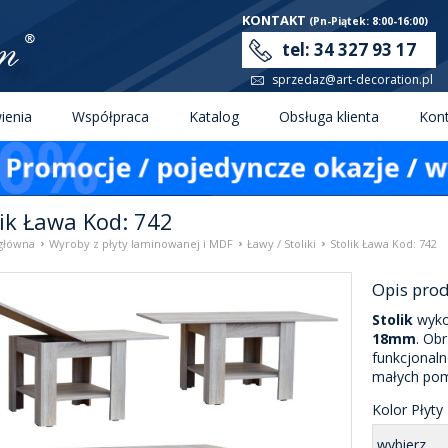
KONTAKT
(Pn-Piątek: 8:00-16:00)
tel: 34 327 93 17
sprzedaz@art-decoration.pl
enia
Współpraca
Katalog
Obsługa klienta
Kon
lik Ława Kod: 742
›
›
›
główna
Wyroby z płyty laminowanej i MDF
Ławy / Stoliki
Stolik Ława Kod: 742
Opis pro
Stolik
wykon
18mm
. Ob
funkcjonaln
małych pom
Kolor Płyty
wybierz