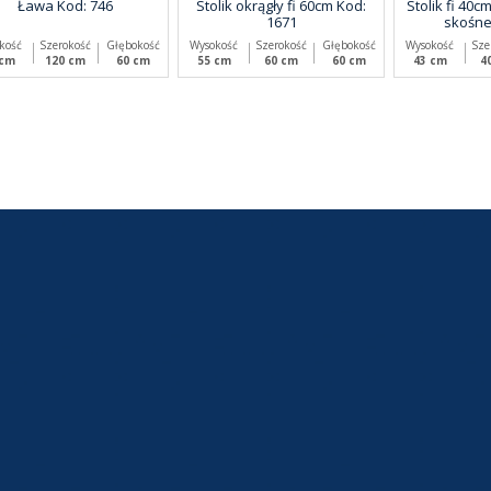
Ława Kod: 746
Stolik okrągły fi 60cm Kod:
Stolik fi 40c
1671
skośne
kość
Szerokość
Głębokość
Wysokość
Szerokość
Głębokość
Wysokość
Sze
 cm
120 cm
60 cm
55 cm
60 cm
60 cm
43 cm
4