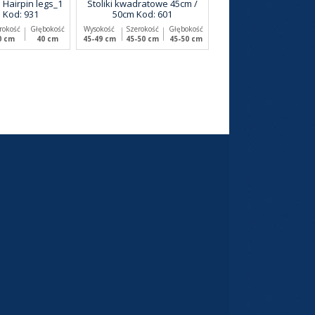
m Hairpin legs_1
Stoliki kwadratowe 45cm /
 Kod: 931
50cm Kod: 601
rokość
Głębokość
Wysokość
Szerokość
Głębokość
0 cm
40 cm
45-49 cm
45-50 cm
45-50 cm