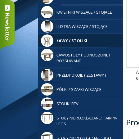
KWIETNIKI WISZĄCE / STOJĄCE
LUSTRA WISZĄCE / STOJĄCE
ŁAWY / STOLIKI
ŁAWOSTOŁY PODNOSZONE I
ROZSUWANE
W
PRZEDPOKOJE ( ZESTAWY )
6
PÓŁKI / SZAFKI WISZĄCE
STOLIKI RTV
STOŁY NIEROZKŁADANE: HAIRPIN
Pro
LEGS
STOŁY NIEROZKŁADANE: BLAT