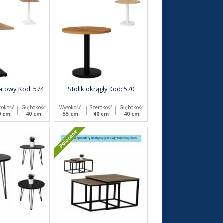
atowy Kod: 574
Stolik okrągły Kod: 570
rokość
Głębokość
Wysokość
Szerokość
Głębokość
0 cm
40 cm
55 cm
40 cm
40 cm
Polecane