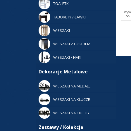
TOALETKI
Wyso
55
TABORETY / ŁAWKI
WIESZAKI
WIESZAKI Z LUSTREM
WIESZAKI / HAKI
Dekoracje Metalowe
WIESZAKI NA MEDALE
WIESZAKI NA KLUCZE
WIESZAKI NA CIUCHY
Zestawy / Kolekcje