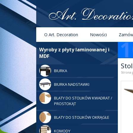
Menu
Szukaj
O Art. Decoration
Nowości
Zamówi
Kategorie
Wyroby z płyty laminowanej i
MDF
Sto
BIURKA
Strona 
BIURKA NADSTAWKI
BLATY DO STOLIKÓW KWADRAT /
PROSTOKĄT
BLATY DO STOLIKÓW OKRĄGŁE
KOMODY