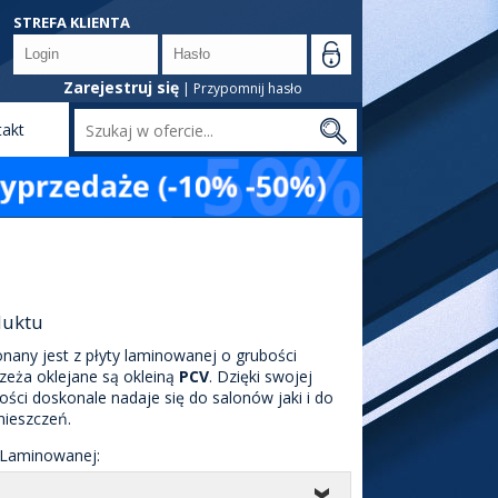
STREFA KLIENTA
Zarejestruj się
|
Przypomnij hasło
takt
Szukaj
duktu
any jest z płyty laminowanej o grubości
rzeża oklejane są okleiną
PCV
. Dzięki swojej
ości doskonale nadaje się do salonów jaki i do
ieszczeń.
 Laminowanej: