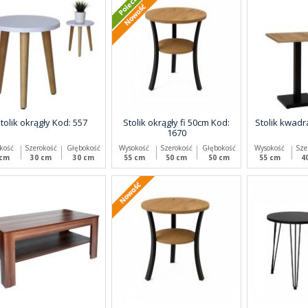
tolik okrągły Kod: 557
Stolik okrągły fi 50cm Kod:
Stolik kwadr
1670
kość
Szerokość
Głębokość
Wysokość
Szerokość
Głębokość
Wysokość
Sze
 cm
30 cm
30 cm
55 cm
50 cm
50 cm
55 cm
4
Nowość