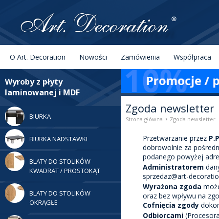
Menu
Szukaj
O Art. Decoration
Nowości
Zamówienia
Współpraca
Kategorie
Wyroby z płyty
laminowanej i MDF
Zgoda newsletter
BIURKA
›
Strona główna
Zgoda newsletter
Przetwarzanie przez
P.
BIURKA NADSTAWKI
dobrowolnie za pośredn
podanego powyżej adres
BLATY DO STOLIKÓW
Administratorem
dany
KWADRAT / PROSTOKĄT
sprzedaz@art-decoration
Wyrażona zgoda
może
BLATY DO STOLIKÓW
oraz bez wpływu na zgo
OKRĄGŁE
Cofnięcia zgody
dokon
Odbiorcami
(Procesora