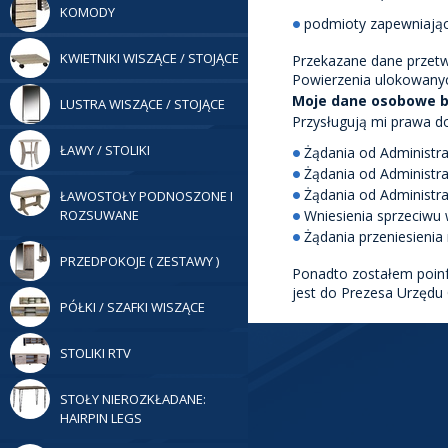
KOMODY
podmioty zapewniając
KWIETNIKI WISZĄCE / STOJĄCE
Przekazane dane przetw
Powierzenia ulokowanyc
Moje dane osobowe 
LUSTRA WISZĄCE / STOJĄCE
Przysługują mi prawa d
ŁAWY / STOLIKI
Żądania od Administr
Żądania od Administr
Żądania od Administr
ŁAWOSTOŁY PODNOSZONE I
ROZSUWANE
Wniesienia sprzeciwu
Żądania przeniesieni
PRZEDPOKOJE ( ZESTAWY )
Ponadto zostałem poinf
jest do Prezesa Urzęd
PÓŁKI / SZAFKI WISZĄCE
STOLIKI RTV
STOŁY NIEROZKŁADANE:
HAIRPIN LEGS