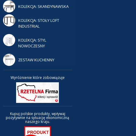
KOLEKCJA: SKANDYNAWSKA
KOLEKCJA: STOŁY LOFT
INDUSTRIAL
KOLEKCJA: STYL
NOWOCZESNY
ZESTAW KUCHENNY
Wyróżnienie które zobowiązuje
Kupuj polskie produkty, wpływaj
pozytywnie na sytuację ekonomiczną
naszego kraju.