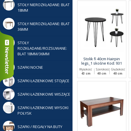
STOŁY NIEROZKŁADANE: BLAT
18MM
STOŁY NIEROZKŁADANE: BLAT
36MM
STOŁY
ROZKŁADANE/ROZSUWANE:
BLAT 18MM/36MM
Stolik fi 40cm Hairpin
legs_1 skośne Kod: 931
SZAFKI NOCNE
Wysokość
Szerokość
Głębokość
43 cm
40 cm
40 cm
SZAFKI ŁAZIENKOWE STOJĄCE
SZAFKI ŁAZIENKOWE WISZĄCE
SZAFKI ŁAZIENKOWE WYSOKI
POŁYSK
SZAFKI / REGAŁY NA BUTY