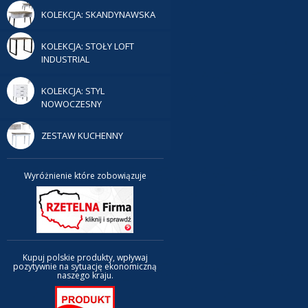
KOLEKCJA: SKANDYNAWSKA
KOLEKCJA: STOŁY LOFT
INDUSTRIAL
KOLEKCJA: STYL
NOWOCZESNY
ZESTAW KUCHENNY
Wyróżnienie które zobowiązuje
Kupuj polskie produkty, wpływaj
pozytywnie na sytuację ekonomiczną
naszego kraju.