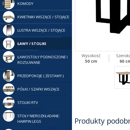
KOMODY
KWIETNIKI WISZĄCE / STOJĄCE
LUSTRA WISZĄCE / STOJĄCE
ŁAWY / STOLIKI
Wysokość
Szerok
ŁAWOSTOŁY PODNOSZONE I
50 cm
60 c
ROZSUWANE
PRZEDPOKOJE ( ZESTAWY )
PÓŁKI / SZAFKI WISZĄCE
STOLIKI RTV
STOŁY NIEROZKŁADANE:
Produkty podob
HAIRPIN LEGS