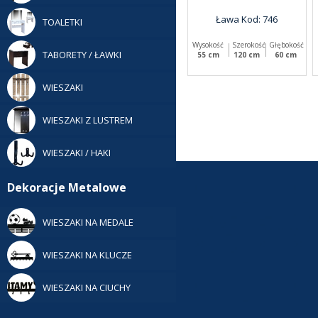
Ława Kod: 746
TOALETKI
Wysokość
Szerokość
Głębokość
TABORETY / ŁAWKI
55 cm
120 cm
60 cm
WIESZAKI
WIESZAKI Z LUSTREM
WIESZAKI / HAKI
Dekoracje Metalowe
WIESZAKI NA MEDALE
WIESZAKI NA KLUCZE
WIESZAKI NA CIUCHY