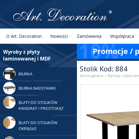
Menu
Szukaj
O Art. Decoration
Nowości
Zamówienia
Współpraca
Kategorie
Wyroby z płyty
laminowanej i MDF
Stolik Kod: 884
BIURKA
›
Strona główna
Wyroby z płyty la
BIURKA NADSTAWKI
BLATY DO STOLIKÓW
KWADRAT / PROSTOKĄT
BLATY DO STOLIKÓW
OKRĄGŁE