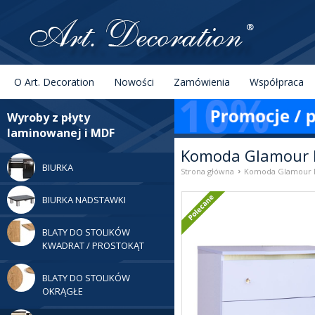
Menu
Szukaj
O Art. Decoration
Nowości
Zamówienia
Współpraca
Kategorie
Wyroby z płyty
laminowanej i MDF
Komoda Glamour 
BIURKA
›
Strona główna
Komoda Glamour K
Poleca
BIURKA NADSTAWKI
BLATY DO STOLIKÓW
KWADRAT / PROSTOKĄT
BLATY DO STOLIKÓW
OKRĄGŁE