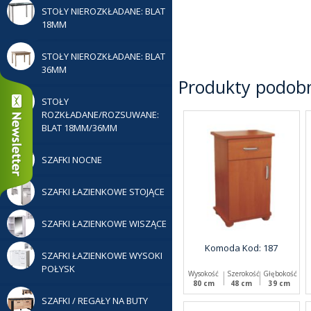
STOŁY NIEROZKŁADANE: BLAT
18MM
STOŁY NIEROZKŁADANE: BLAT
36MM
Produkty podob
STOŁY
ROZKŁADANE/ROZSUWANE:
BLAT 18MM/36MM
SZAFKI NOCNE
SZAFKI ŁAZIENKOWE STOJĄCE
SZAFKI ŁAZIENKOWE WISZĄCE
Komoda Kod: 187
SZAFKI ŁAZIENKOWE WYSOKI
POŁYSK
Wysokość
Szerokość
Głębokość
80 cm
48 cm
39 cm
SZAFKI / REGAŁY NA BUTY