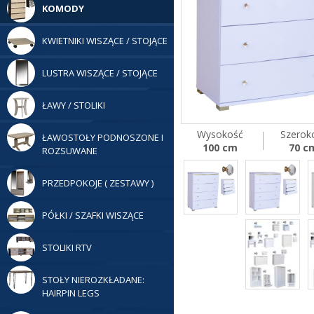
KOMODY
KWIETNIKI WISZĄCE / STOJĄCE
LUSTRA WISZĄCE / STOJĄCE
ŁAWY / STOLIKI
Wysokość
Szerok
ŁAWOSTOŁY PODNOSZONE I
100 cm
70 c
ROZSUWANE
PRZEDPOKOJE ( ZESTAWY )
PÓŁKI / SZAFKI WISZĄCE
STOLIKI RTV
STOŁY NIEROZKŁADANE:
HAIRPIN LEGS