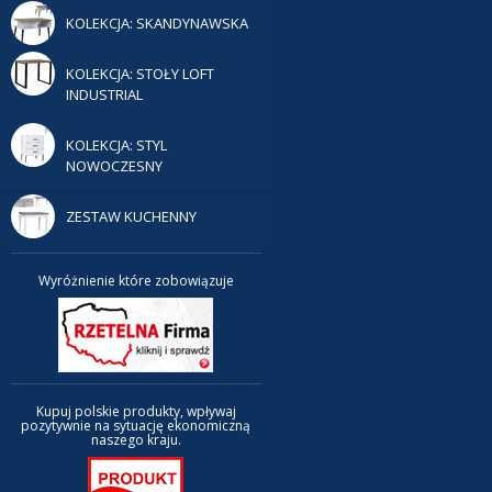
KOLEKCJA: SKANDYNAWSKA
KOLEKCJA: STOŁY LOFT
INDUSTRIAL
KOLEKCJA: STYL
NOWOCZESNY
ZESTAW KUCHENNY
Wyróżnienie które zobowiązuje
Kupuj polskie produkty, wpływaj
pozytywnie na sytuację ekonomiczną
naszego kraju.