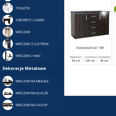
TOALETKI
TABORETY / ŁAWKI
WIESZAKI
WIESZAKI Z LUSTREM
Komoda Kod: 198
WIESZAKI / HAKI
Wysokość
Szerokość
Głębokość
84 cm
120 cm
40 cm
Dekoracje Metalowe
WIESZAKI NA MEDALE
WIESZAKI NA KLUCZE
WIESZAKI NA CIUCHY