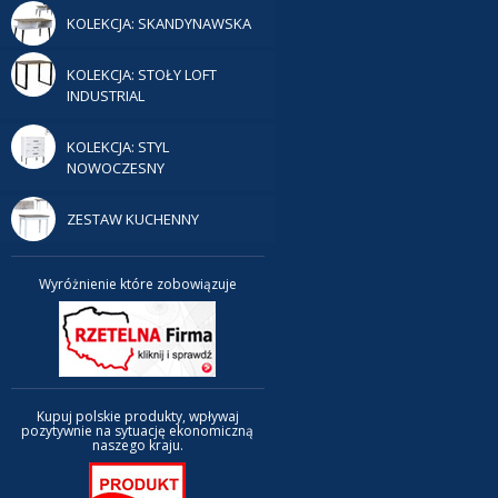
KOLEKCJA: SKANDYNAWSKA
KOLEKCJA: STOŁY LOFT
INDUSTRIAL
KOLEKCJA: STYL
NOWOCZESNY
ZESTAW KUCHENNY
Wyróżnienie które zobowiązuje
Kupuj polskie produkty, wpływaj
pozytywnie na sytuację ekonomiczną
naszego kraju.