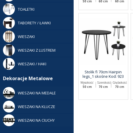
50 cm
60 cm
60 cm
TOALETKI
TABORETY / ŁAWKI
WIESZAKI
WIESZAKI Z LUSTREM
WIESZAKI / HAKI
Stolik fi 70cm Hairpin
legs_1 skośne Kod: 923
Dekoracje Metalowe
Wysokość
Szerokość
Głębokość
50 cm
70 cm
70 cm
WIESZAKI NA MEDALE
WIESZAKI NA KLUCZE
WIESZAKI NA CIUCHY