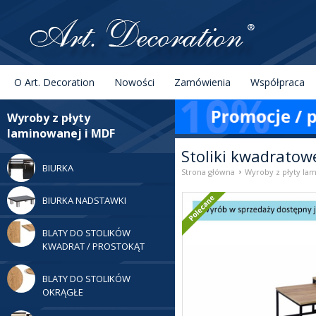
Menu
Szukaj
O Art. Decoration
Nowości
Zamówienia
Współpraca
Kategorie
Wyroby z płyty
laminowanej i MDF
Stoliki kwadratow
BIURKA
›
Strona główna
Wyroby z płyty la
Poleca
BIURKA NADSTAWKI
BLATY DO STOLIKÓW
KWADRAT / PROSTOKĄT
BLATY DO STOLIKÓW
OKRĄGŁE