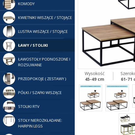
KOMODY
KWIETNIKI WISZĄCE / STOJĄCE
LUSTRA WISZĄCE / STOJĄCE
ŁAWY / STOLIKI
ŁAWOSTOŁY PODNOSZONE I
ROZSUWANE
Wysokość
Szerok
PRZEDPOKOJE ( ZESTAWY )
45-49 cm
61-71
PÓŁKI / SZAFKI WISZĄCE
STOLIKI RTV
STOŁY NIEROZKŁADANE:
HAIRPIN LEGS