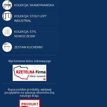
KOLEKCJA: SKANDYNAWSKA
KOLEKCJA: STOŁY LOFT
INDUSTRIAL
KOLEKCJA: STYL
NOWOCZESNY
ZESTAW KUCHENNY
Wyróżnienie które zobowiązuje
Kupuj polskie produkty, wpływaj
pozytywnie na sytuację ekonomiczną
naszego kraju.