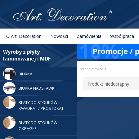
Menu
Szukaj
O Art. Decoration
Nowości
Zamówienia
Współpraca
Kategorie
Wyroby z płyty
laminowanej i MDF
›
Strona główna
BIURKA
Produkt niedostępny
BIURKA NADSTAWKI
BLATY DO STOLIKÓW
KWADRAT / PROSTOKĄT
BLATY DO STOLIKÓW
OKRĄGŁE