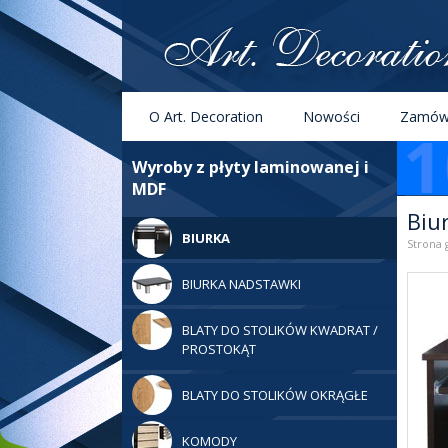
Menu
Szukaj
O Art. Decoration
Nowości
Zamówi
Kategorie
Wyroby z płyty laminowanej i
MDF
Biu
BIURKA
Strona 
BIURKA NADSTAWKI
BLATY DO STOLIKÓW KWADRAT /
PROSTOKĄT
BLATY DO STOLIKÓW OKRĄGŁE
KOMODY