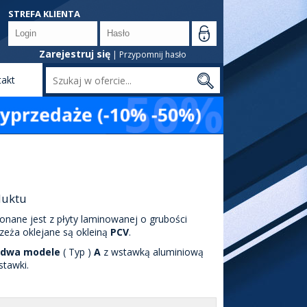
STREFA KLIENTA
Zarejestruj się
|
Przypomnij hasło
takt
Szukaj
duktu
nane jest z płyty laminowanej o grubości
rzeża oklejane są okleiną
PCV
.
dwa modele
( Typ )
A
z wstawką aluminiową
tawki.