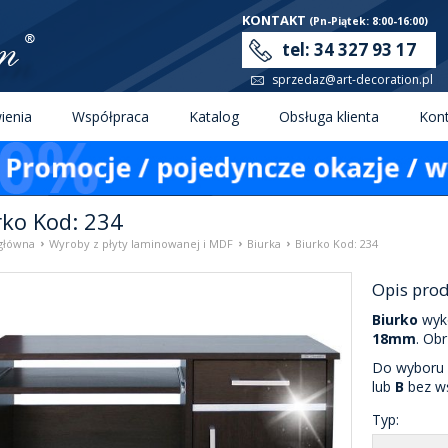
KONTAKT
(Pn-Piątek: 8:00-16:00)
tel: 34 327 93 17
sprzedaz@art-decoration.pl
enia
Współpraca
Katalog
Obsługa klienta
Kon
rko Kod: 234
›
›
›
główna
Wyroby z płyty laminowanej i MDF
Biurka
Biurko Kod: 234
Opis pro
Biurko
wyko
18mm
. Ob
Do wyboru
lub
B
bez ws
Typ: