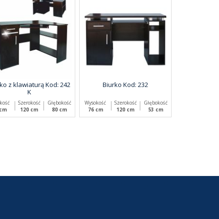
ko z klawiaturą Kod: 242
Biurko Kod: 232
K
kość
Szerokość
Głębokość
Wysokość
Szerokość
Głębokość
 cm
120 cm
80 cm
76 cm
120 cm
53 cm