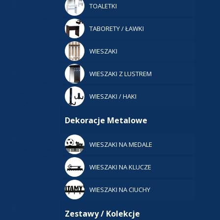
TOALETKI
TABORETY / ŁAWKI
WIESZAKI
WIESZAKI Z LUSTREM
WIESZAKI / HAKI
Dekoracje Metalowe
WIESZAKI NA MEDALE
WIESZAKI NA KLUCZE
WIESZAKI NA CIUCHY
Zestawy / Kolekcje