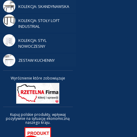
KOLEKCJA: SKANDYNAWSKA
KOLEKCJA: STOŁY LOFT
INDUSTRIAL
KOLEKCJA: STYL
NOWOCZESNY
ZESTAW KUCHENNY
Wyróżnienie które zobowiązuje
Kupuj polskie produkty, wpływaj
pozytywnie na sytuację ekonomiczną
naszego kraju.