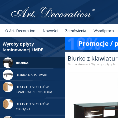
Menu
Szukaj
O Art. Decoration
Nowości
Zamówienia
Współpraca
Kategorie
Wyroby z płyty
laminowanej i MDF
Biurko z klawiatur
BIURKA
›
Strona główna
Wyroby z płyty la
BIURKA NADSTAWKI
BLATY DO STOLIKÓW
KWADRAT / PROSTOKĄT
BLATY DO STOLIKÓW
OKRĄGŁE