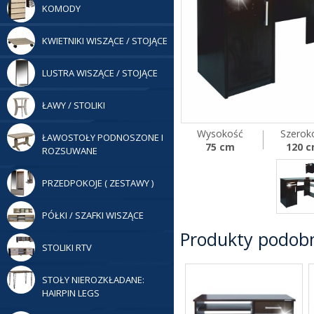
KOMODY
KWIETNIKI WISZĄCE / STOJĄCE
LUSTRA WISZĄCE / STOJĄCE
ŁAWY / STOLIKI
Wysokość
Szerok
ŁAWOSTOŁY PODNOSZONE I
75 cm
120 
ROZSUWANE
PRZEDPOKOJE ( ZESTAWY )
PÓŁKI / SZAFKI WISZĄCE
Produkty podob
STOLIKI RTV
STOŁY NIEROZKŁADANE:
HAIRPIN LEGS