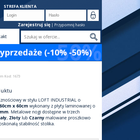
STREFA KLIENTA
Zarejestruj się
|
Przypomnij hasło
takt
Szukaj
cm Kod: 1673
duktu
licznościowy w stylu LOFT INDUSTRIAL o
60cm x 60cm
wykonany z płyty laminowanej o
8mm
. Metalowe nogi dostępne w trzech
iały
,
Złoty
lub
Czarny
malowane proszkowo
skonałą stabilność stolika.