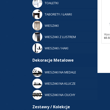
TOALETKI
TABORETY / ŁAWKI
WIESZAKI
Wyso
WIESZAKI Z LUSTREM
60-5
WIESZAKI / HAKI
Dekoracje Metalowe
WIESZAKI NA MEDALE
WIESZAKI NA KLUCZE
WIESZAKI NA CIUCHY
Zestawy / Kolekcje