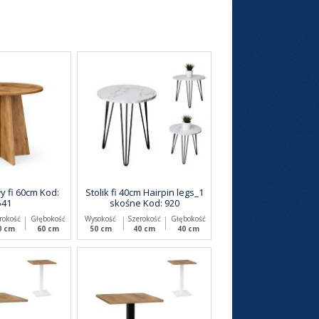
Nowość
ły fi 60cm Kod:
Stolik fi 40cm Hairpin legs_1
541
skośne Kod: 920
rokość
Głębokość
Wysokość
Szerokość
Głębokość
0 cm
60 cm
50 cm
40 cm
40 cm