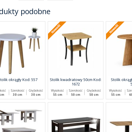
dukty podobne
Nowość
tolik okrągły Kod: 557
Stolik kwadratowy 50cm Kod:
Stolik okrąg
1672
kość
Szerokość
Głębokość
Wysokość
Szerokość
Głębokość
Wysokość
Sze
 cm
30 cm
30 cm
55 cm
50 cm
50 cm
55 cm
6