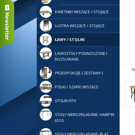
KWIETNIKI WISZĄCE / STOJĄCE
LUSTRA WISZĄCE / STOJĄCE
ŁAWY / STOLIKI
ŁAWOSTOŁY PODNOSZONE I
ROZSUWANE
W
PRZEDPOKOJE ( ZESTAWY )
PÓŁKI / SZAFKI WISZĄCE
STOLIKI RTV
STOŁY NIEROZKŁADANE: HAIRPIN
LEGS
STOŁY NIEROZKŁADANE: BLAT