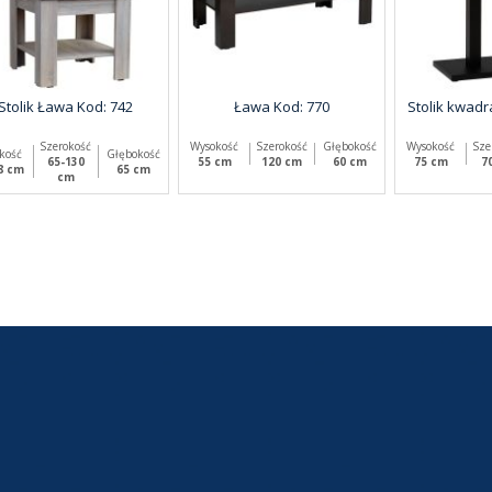
Stolik Ława Kod: 742
Ława Kod: 770
Stolik kwadr
Szerokość
Wysokość
Szerokość
Głębokość
Wysokość
Sze
kość
Głębokość
65-130
55 cm
120 cm
60 cm
75 cm
7
8 cm
65 cm
cm