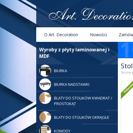
Menu
Szukaj
O Art. Decoration
Nowości
Zamówi
Kategorie
Wyroby z płyty laminowanej i
MDF
Sto
BIURKA
Strona 
BIURKA NADSTAWKI
BLATY DO STOLIKÓW KWADRAT /
PROSTOKĄT
BLATY DO STOLIKÓW OKRĄGŁE
KOMODY