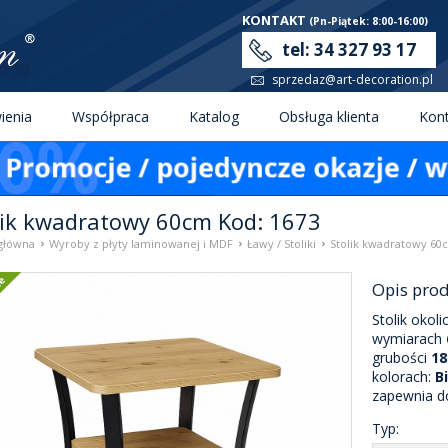
KONTAKT
(Pn-Piątek: 8:00-16:00)
tel: 34 327 93 17
sprzedaz@art-decoration.pl
enia
Współpraca
Katalog
Obsługa klienta
Kon
lik kwadratowy 60cm Kod: 1673
›
›
›
główna
Wyroby z płyty laminowanej i MDF
Ławy / Stoliki
Stolik kwadratowy 60
Polecane
Opis pro
Stolik oko
wymiarach
grubości
1
kolorach:
B
zapewnia do
Typ: